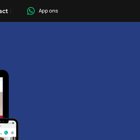
act
App ons