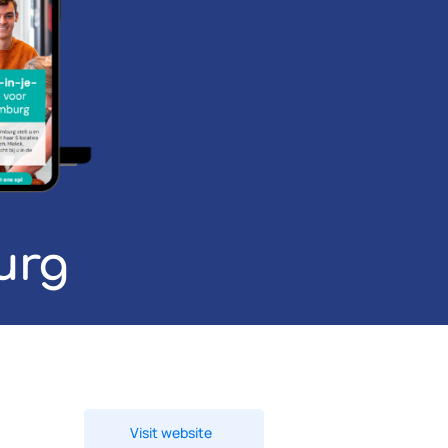
urg
Visit website