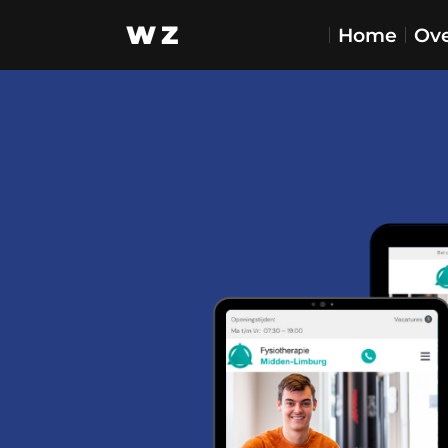
WZ
Home
Ove