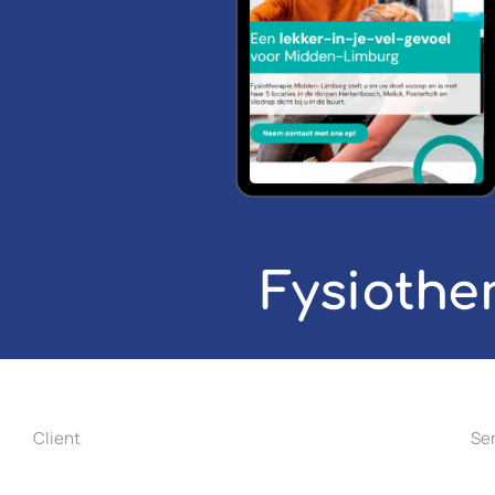
Fysiothe
Client
Se