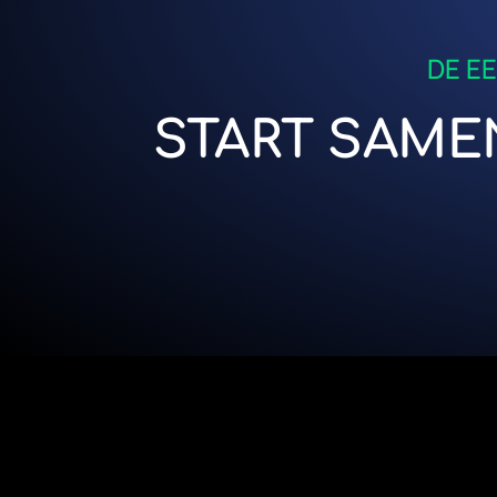
DE E
START SAME