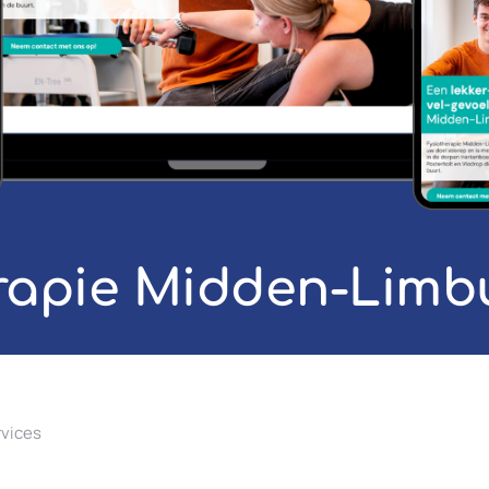
rapie Midden-Limb
rvices