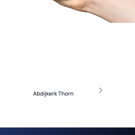
Abdijkerk Thorn
Administ
N